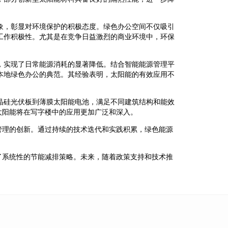
象，彰显对环境保护的积极态度。绿色办公空间不仅吸引
工作积极性。尤其是在竞争日益激烈的商业环境中，环保
，实现了日常能源消耗的显著降低。结合智能能源管理平
本地绿色办公的典范。其经验表明，太阳能的有效应用不
晶硅光伏板到薄膜太阳能电池，满足不同建筑结构和能效
太阳能将在写字楼中的应用更加广泛和深入。
管理的创新。通过持续的技术迭代和实践积累，绿色能源
了系统性的节能减排策略。未来，随着政策支持和技术推