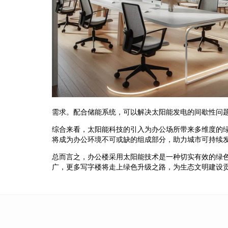
需求。配合储能系统，可以解决太阳能发电的间歇性问
综合来看，太阳能科技的引入为办公场所带来多维度的
将成为办公环境不可或缺的组成部分，助力城市可持续
总而言之，办公楼采用太阳能技术是一种切实有效的绿
广，更多写字楼将走上绿色升级之路，为生态文明建设