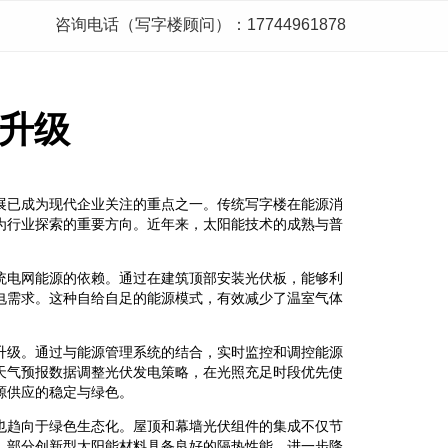
咨询电话（写字楼顾问）：17744961878
升级
展已成为现代企业关注的重点之一。传统写字楼在能源消
为行业探索的重要方向。近年来，太阳能技术的成熟与普
统电网能源的依赖。通过在建筑顶部安装光伏板，能够利
电需求。这种自给自足的能源模式，有效减少了温室气体
。
升级。通过与能源管理系统的结合，实时监控和调控能源
天气预报数据调整光伏发电策略，在光照充足时段优先使
源供应的稳定与绿色。
也趋向于绿色生态化。屋顶和幕墙光伏组件的集成不仅节
，部分创新型太阳能材料具备良好的隔热性能，进一步降